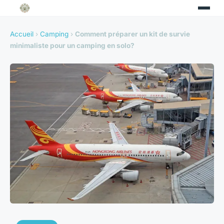
Accueil
›
Camping
›
Comment préparer un kit de survie
minimaliste pour un camping en solo?