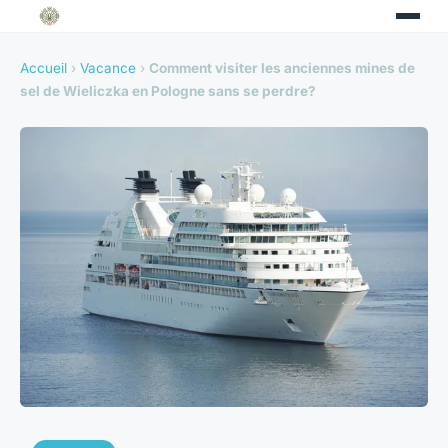
Accueil
›
Vacance
›
Comment visiter les anciennes mines de
sel de Wieliczka en Pologne sans se perdre?